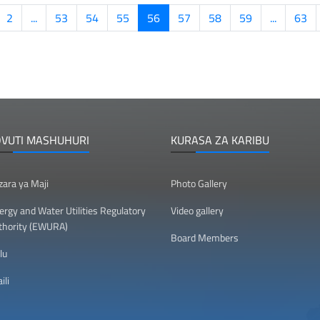
2
...
53
54
55
56
57
58
59
...
63
OVUTI MASHUHURI
KURASA ZA KARIBU
zara ya Maji
Photo Gallery
ergy and Water Utilities Regulatory
Video gallery
thority (EWURA)
Board Members
lu
ili