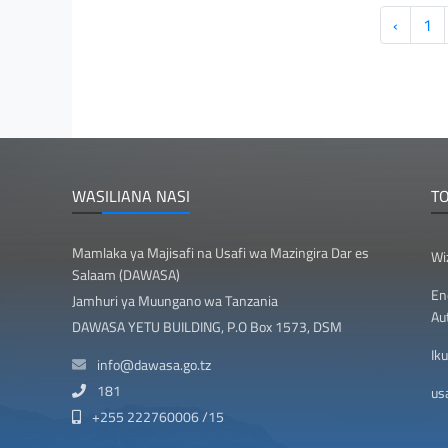
‹
1
WASILIANA NASI
T
Mamlaka ya Majisafi na Usafi wa Mazingira Dar es
Wi
Salaam (DAWASA)
En
Jamhuri ya Muungano wa Tanzania
Au
DAWASA YETU BUILDING, P.O Box 1573, DSM
Iku
info@dawasa.go.tz
181
usa
+255 222760006 /15