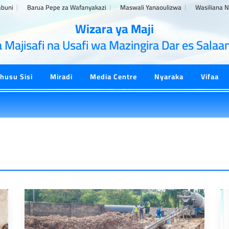
abuni
Barua Pepe za Wafanyakazi
Maswali Yanaoulizwa
Wasiliana N
Wizara ya Maji
Majisafi na Usafi wa Mazingira Dar es Sal
husu Sisi
Miradi
Media Centre
Nyaraka
Vifaa