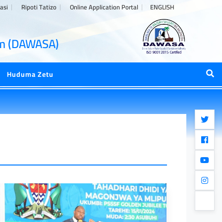
asi
Ripoti Tatizo
Online Application Portal
ENGLISH
aam (DAWASA)
Huduma Zetu
twitter
faceboo
youtub
instagr
whatsA