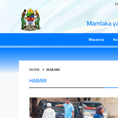
Z
Mamlaka ya 
Mwanzo
Ku
HOME
HABARI
HABARI