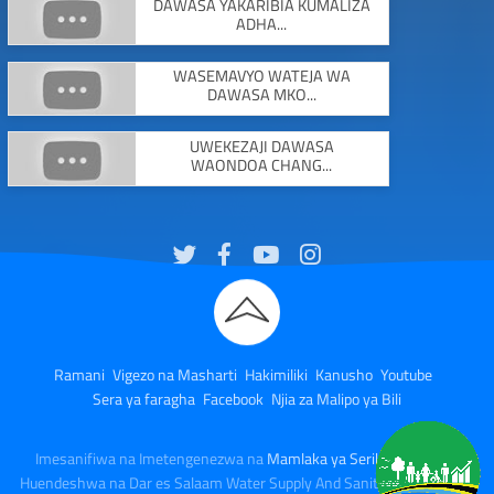
DAWASA YAKARIBIA KUMALIZA
ADHA...
WASEMAVYO WATEJA WA
DAWASA MKO...
UWEKEZAJI DAWASA
WAONDOA CHANG...
Ramani
Vigezo na Masharti
Hakimiliki
Kanusho
Youtube
Sera ya faragha
Facebook
Njia za Malipo ya Bili
Imesanifiwa na Imetengenezwa na
Mamlaka ya Serikali Mtandao
Huendeshwa na Dar es Salaam Water Supply And Sanitation Authority