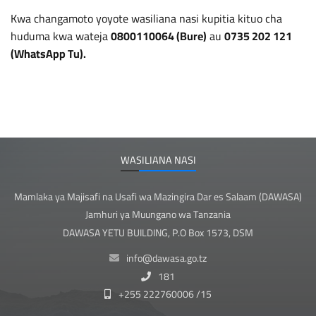
Kwa changamoto yoyote wasiliana nasi kupitia kituo cha
huduma kwa wateja
0800110064 (Bure)
au
0735 202 121
(WhatsApp Tu).
WASILIANA NASI
Mamlaka ya Majisafi na Usafi wa Mazingira Dar es Salaam (DAWASA)
Jamhuri ya Muungano wa Tanzania
DAWASA YETU BUILDING, P.O Box 1573, DSM
info@dawasa.go.tz
181
+255 222760006 /15