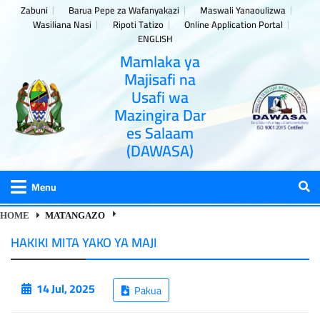
Zabuni
Barua Pepe za Wafanyakazi
Maswali Yanaoulizwa
Wasiliana Nasi
Ripoti Tatizo
Online Application Portal
ENGLISH
Mamlaka ya
Majisafi na
Usafi wa
Mazingira Dar
es Salaam
(DAWASA)
Menu
HOME
MATANGAZO
HAKIKI MITA YAKO YA MAJI
14 Jul, 2025
Pakua