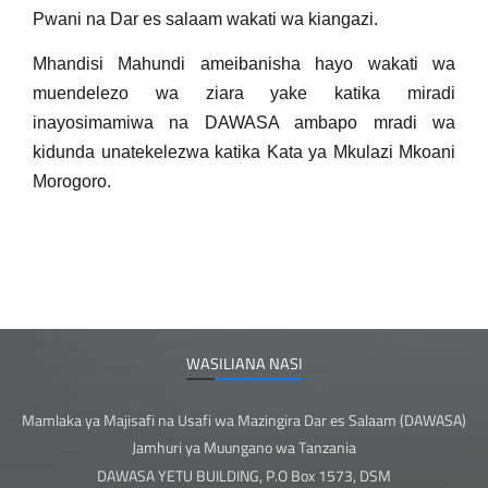
Pwani na Dar es salaam wakati wa kiangazi.
Mhandisi Mahundi ameibanisha hayo wakati wa
muendelezo wa ziara yake katika miradi
inayosimamiwa na DAWASA ambapo mradi wa
kidunda unatekelezwa katika Kata ya Mkulazi Mkoani
Morogoro.
WASILIANA NASI
Mamlaka ya Majisafi na Usafi wa Mazingira Dar es Salaam (DAWASA)
Jamhuri ya Muungano wa Tanzania
DAWASA YETU BUILDING, P.O Box 1573, DSM