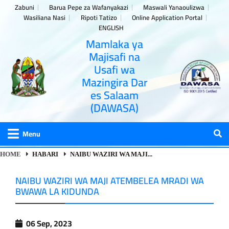
Zabuni
Barua Pepe za Wafanyakazi
Maswali Yanaoulizwa
Wasiliana Nasi
Ripoti Tatizo
Online Application Portal
ENGLISH
Mamlaka ya
Majisafi na
Usafi wa
Mazingira Dar
es Salaam
(DAWASA)
Menu
HOME
HABARI
NAIBU WAZIRI WA MAJI...
NAIBU WAZIRI WA MAJI ATEMBELEA MRADI WA
BWAWA LA KIDUNDA
06 Sep, 2023