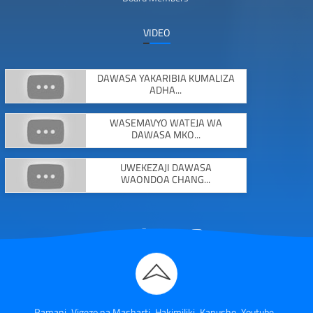
VIDEO
DAWASA YAKARIBIA KUMALIZA
ADHA...
WASEMAVYO WATEJA WA
DAWASA MKO...
UWEKEZAJI DAWASA
WAONDOA CHANG...
Ramani
Vigezo na Masharti
Hakimiliki
Kanusho
Youtube