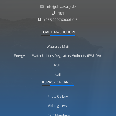
info@dawasa.go.tz
181
+255 222760006 /15
TOVUTI MASHUHURI
Wizara ya Maji
Energy and Water Utilities Regulatory Authority (EWURA)
Ikulu
usaili
KURASA ZA KARIBU
Photo Gallery
Video gallery
Board Members