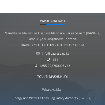
WASILIANA NASI
Mamlaka ya Majisafi na Usafi wa Mazingira Dar es Salaam (DAWASA)
Jamhuri ya Muungano wa Tanzania
DAWASA YETU BUILDING, P.O Box 1573, DSM
info@dawasa.go.tz
181
+255 222760006 /15
TOVUTI MASHUHURI
Wizara ya Maji
Energy and Water Utilities Regulatory Authority (EWURA)