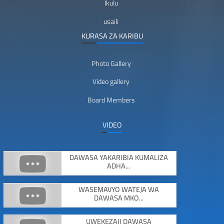
Ikulu
usaili
KURASA ZA KARIBU
Photo Gallery
Video gallery
Board Members
VIDEO
DAWASA YAKARIBIA KUMALIZA
ADHA...
WASEMAVYO WATEJA WA
DAWASA MKO...
UWEKEZAJI DAWASA