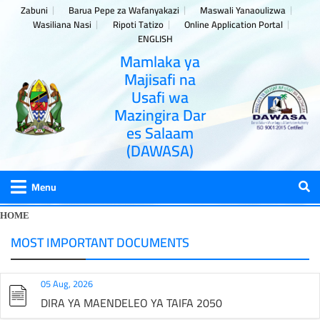
Zabuni
Barua Pepe za Wafanyakazi
Maswali Yanaoulizwa
Wasiliana Nasi
Ripoti Tatizo
Online Application Portal
ENGLISH
Mamlaka ya
Majisafi na
Usafi wa
Mazingira Dar
es Salaam
(DAWASA)
Menu
HOME
MOST IMPORTANT DOCUMENTS
05 Aug, 2026
DIRA YA MAENDELEO YA TAIFA 2050