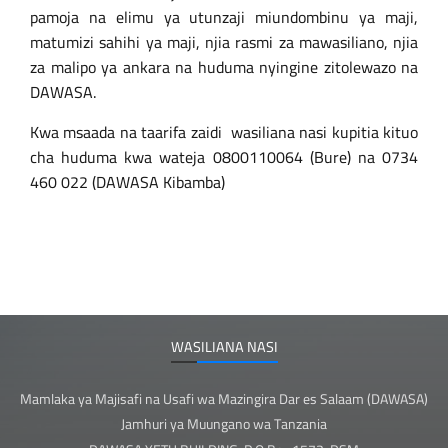
pamoja na elimu ya utunzaji miundombinu ya maji,
matumizi sahihi ya maji, njia rasmi za mawasiliano, njia
za malipo ya ankara na huduma nyingine zitolewazo na
DAWASA.
Kwa msaada na taarifa zaidi wasiliana nasi kupitia kituo
cha huduma kwa wateja 0800110064 (Bure) na 0734
460 022 (DAWASA Kibamba)
WASILIANA NASI
Mamlaka ya Majisafi na Usafi wa Mazingira Dar es Salaam (DAWASA)
Jamhuri ya Muungano wa Tanzania