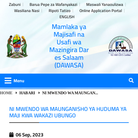
Zabuni
Barua Pepe za Wafanyakazi
Maswali Yanaoulizwa
Wasiliana Nasi
Ripoti Tatizo
Online Application Portal
ENGLISH
Mamlaka ya
Majisafi na
Usafi wa
Mazingira Dar
es Salaam
(DAWASA)
Menu
HOME
HABARI
NI MWENDO WA MAUNGAN...
NI MWENDO WA MAUNGANISHO YA HUDUMA YA
MAJI KWA WAKAZI UBUNGO
06 Sep, 2023