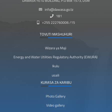
DAWASA YETU BUILDING, P.O Box 1573, DSM
info@dawasa.go.tz
181
+255 222760006 /15
TOVUTI MASHUHURI
Wizara ya Maji
Energy and Water Utilities Regulatory Authority (EWURA)
Ikulu
usaili
KURASA ZA KARIBU
Photo Gallery
Video gallery